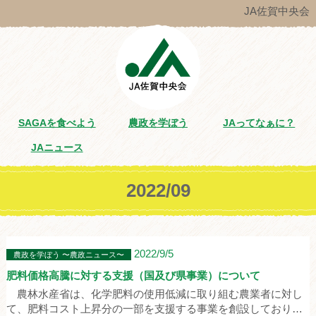
JA佐賀中央会
SAGAを食べよう
農政を学ぼう
JAってなぁに？
JAニュース
2022/09
2022/9/5
農政を学ぼう 〜農政ニュース〜
肥料価格高騰に対する支援（国及び県事業）について
農林水産省は、化学肥料の使用低減に取り組む農業者に対し
て、肥料コスト上昇分の一部を支援する事業を創設しており…