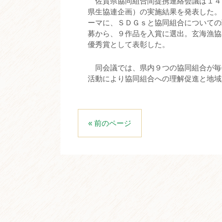
佐賀県協同組合間提携連絡会議は１４
県生協連企画）の実施結果を発表した。
ーマに、ＳＤＧｓと協同組合についての
募から、９作品を入賞に選出。玄海漁協
優秀賞として表彰した。
同会議では、県内９つの協同組合が毎
活動により協同組合への理解促進と地域
« 前のページ