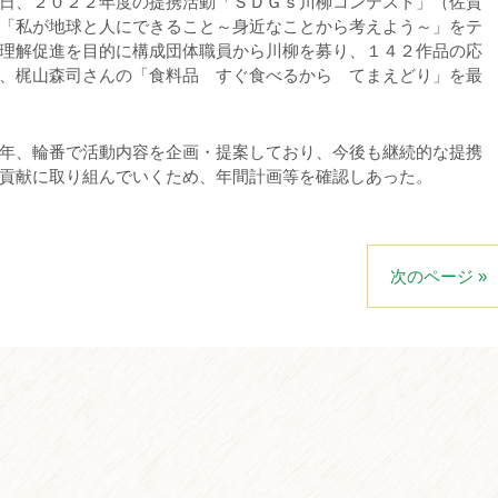
日、２０２２年度の提携活動「ＳＤＧｓ川柳コンテスト」（佐賀
「私が地球と人にできること～身近なことから考えよう～」をテ
理解促進を目的に構成団体職員から川柳を募り、１４２作品の応
、梶山森司さんの「食料品 すぐ食べるから てまえどり」を最
年、輪番で活動内容を企画・提案しており、今後も継続的な提携
貢献に取り組んでいくため、年間計画等を確認しあった。
次のページ »