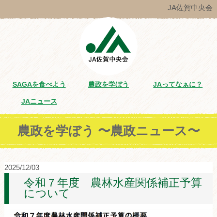
JA佐賀中央会
SAGAを食べよう
農政を学ぼう
JAってなぁに？
JAニュース
農政を学ぼう 〜農政ニュース〜
2025/12/03
令和７年度 農林水産関係補正予算
について