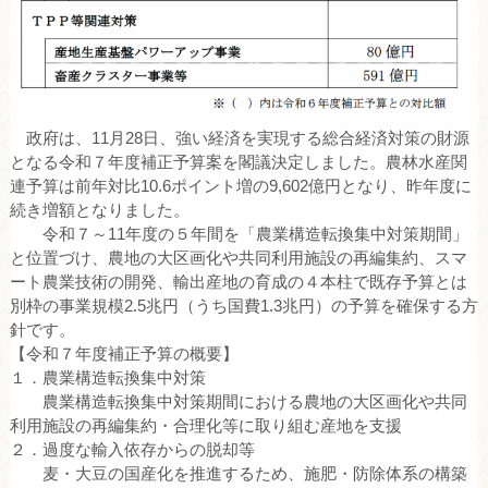
政府は、11月28日、強い経済を実現する総合経済対策の財源
となる令和７年度補正予算案を閣議決定しました。農林水産関
連予算は前年対比10.6ポイント増の9,602億円となり、昨年度に
続き増額となりました。
令和７～11年度の５年間を「農業構造転換集中対策期間」
と位置づけ、農地の大区画化や共同利用施設の再編集約、スマ
ート農業技術の開発、輸出産地の育成の４本柱で既存予算とは
別枠の事業規模2.5兆円（うち国費1.3兆円）の予算を確保する方
針です。
【令和７年度補正予算の概要】
１．農業構造転換集中対策
農業構造転換集中対策期間における農地の大区画化や共同
利用施設の再編集約・合理化等に取り組む産地を支援
２．過度な輸入依存からの脱却等
麦・大豆の国産化を推進するため、施肥・防除体系の構築