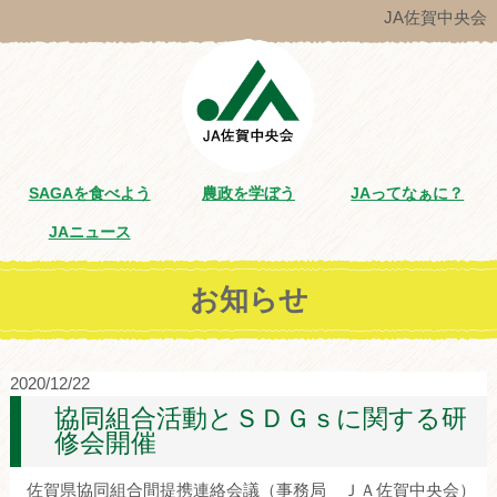
JA佐賀中央会
SAGAを食べよう
農政を学ぼう
JAってなぁに？
JAニュース
お知らせ
2020/12/22
協同組合活動とＳＤＧｓに関する研
修会開催
佐賀県協同組合間提携連絡会議（事務局 ＪＡ佐賀中央会）