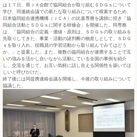
は１７日、県ＪＡ会館で協同組合が取り組むＳＤＧｓについて
学び、同連絡会議での新たな取り組みについて模索するため、
日本協同組合連携機構（ＪＣＡ）の比嘉専務を講師に招き「協
同組合活動とＳＤＧｓに関する研修会」を開催した。同専務
は、「協同組合の定義・価値・原則は、ＳＤＧｓの取り組みを
先取りしてきた。事業・活動の諸判断の物差しとして、ＳＤＧ
ｓを取り入れ、役職員の学習活動から取り組んでみてはどう
か。」と提案した。また、複数の協同組合が連携することで互
いの強みを活かし合いながら活動している全国の事例を紹介
し、交流を通じて、お互い気軽に話し合える関係性を築いてほ
しいと呼びかけた。
終了後には同提携連絡会議を開催し、今後の取り組みについて
協議した。