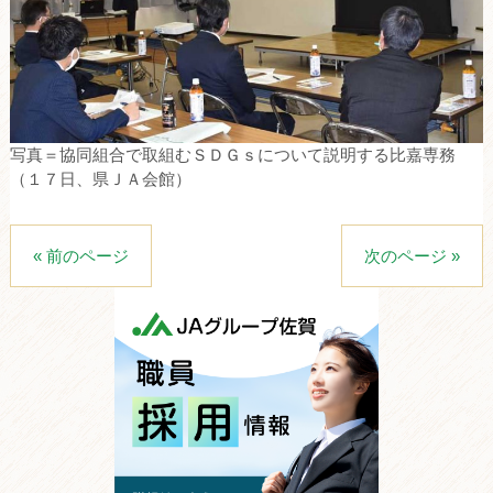
写真＝協同組合で取組むＳＤＧｓについて説明する比嘉専務
（１７日、県ＪＡ会館）
« 前のページ
次のページ »